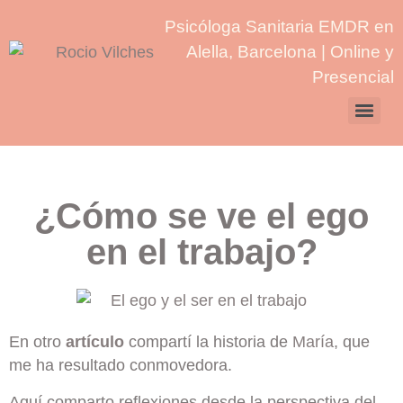
Psicóloga Sanitaria EMDR en
Alella, Barcelona | Online y
Presencial
¿Cómo se ve el ego
en el trabajo?
En otro
artículo
compartí la historia de
María
, que
me ha resultado conmovedora.
Aquí comparto reflexiones desde la perspectiva del