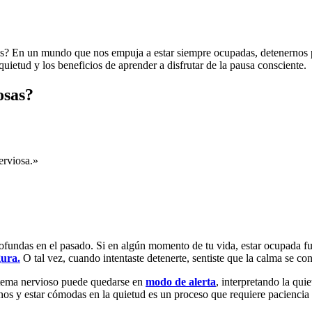
s? En un mundo que nos empuja a estar siempre ocupadas, detenernos p
 quietud y los beneficios de aprender a disfrutar de la pausa consciente.
osas?
erviosa.»
rofundas en el pasado. Si en algún momento de tu vida, estar ocupada f
gura.
O tal vez, cuando intentaste detenerte, sentiste que la calma se co
tema nervioso puede quedarse en
modo de alerta
, interpretando la qui
os y estar cómodas en la quietud es un proceso que requiere paciencia 